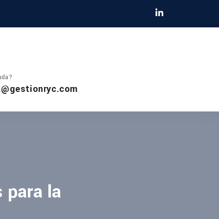
uda?
a@gestionryc.com
 para la